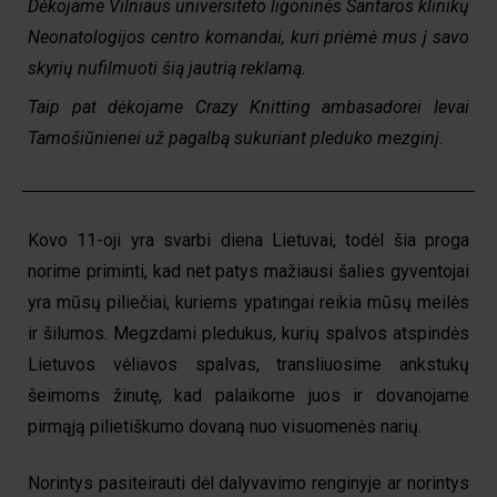
Dėkojame Vilniaus universiteto ligoninės Santaros klinikų
Neonatologijos centro komandai, kuri priėmė mus į savo
skyrių nufilmuoti šią jautrią reklamą.
Taip pat dėkojame Crazy Knitting ambasadorei Ievai
Tamošiūnienei už pagalbą sukuriant pleduko mezginį.
Kovo 11-oji yra svarbi diena Lietuvai, todėl šia proga
norime priminti, kad net patys mažiausi šalies gyventojai
yra mūsų piliečiai, kuriems ypatingai reikia mūsų meilės
ir šilumos. Megzdami pledukus, kurių spalvos atspindės
Lietuvos vėliavos spalvas, transliuosime ankstukų
šeimoms žinutę, kad palaikome juos ir dovanojame
pirmąją pilietiškumo dovaną nuo visuomenės narių.
Norintys pasiteirauti dėl dalyvavimo renginyje ar norintys