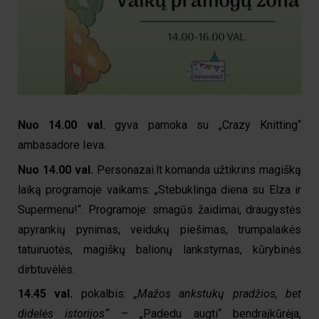
Nuo 14.00
val.
gyva pamoka su „Crazy Knitting“
ambasadore Ieva.
Nuo 14.00
val.
Personazai.lt komanda užtikrins magišką
laiką programoje vaikams: „Stebuklinga diena su Elza ir
Supermenu!“. Programoje: smagūs žaidimai, draugystės
apyrankių pynimas, veidukų piešimas, trumpalaikės
tatuiruotės, magiškų balionų lankstymas, kūrybinės
dirbtuvėlės.
14.45
val.
pokalbis:
„Mažos ankstukų pradžios, bet
didelės istorijos“
– „Padedu augti“ bendraįkūrėja,