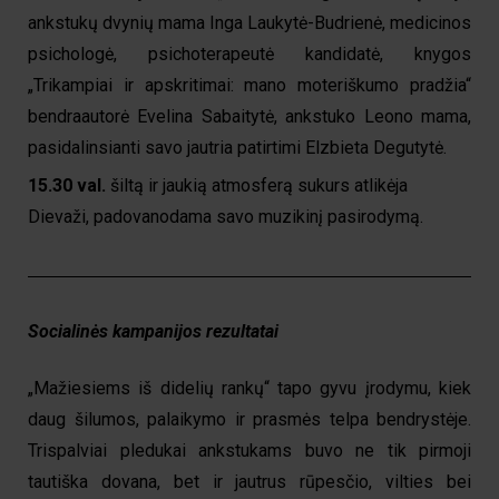
ankstukų dvynių mama Inga Laukytė-Budrienė, medicinos
psichologė, psichoterapeutė kandidatė, knygos
„Trikampiai ir apskritimai: mano moteriškumo pradžia“
bendraautorė Evelina Sabaitytė, ankstuko Leono mama,
pasidalinsianti savo jautria patirtimi Elzbieta Degutytė.
15.30 val.
šiltą ir jaukią atmosferą sukurs atlikėja
Dievaži, padovanodama savo muzikinį pasirodymą.
Socialinės kampanijos rezultatai
„Mažiesiems iš didelių rankų“ tapo gyvu įrodymu, kiek
daug šilumos, palaikymo ir prasmės telpa bendrystėje.
Trispalviai pledukai ankstukams buvo ne tik pirmoji
tautiška dovana, bet ir jautrus rūpesčio, vilties bei