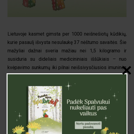
Lietuvoje kasmet gimsta per 1000 neišnešiotų kūdikių,
kurie pasaulį išvysta nesulaukę 37 nėštumo savaitės. Šie
mažyliai dažnai sveria mažiau nei 1,5 kilogramo ir
susiduria su dideliais medicininiais iššūkiais – nuo
kvėpavimo sunkumų iki pilnai neišsivysčiusios imuninės
sistemos. Vienas iš didžiausių mažylių sunkumų yra
negalėjimas išlaikyti stabilios kūno temperatūros, kuri
yra būtina sveikam vystymuisi.
Ligoninėse dažnai trūksta pledų, pagamintų specialiai
ankstukams, o šeimos patirdamos ne tik emocinę, bet
dažnai ir finansinę įtampą, susiduria su iššūkiais
besirūpinant savo trapiais naujagimiais.
Matydami tokį