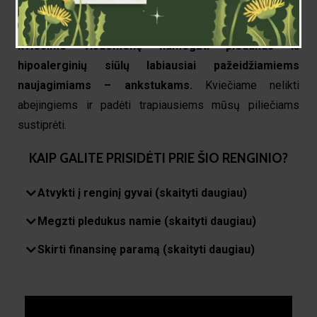
poreikį, kovo 11-ąją nuo 14.00 val., Dūmų fabrike
renginio „Mažiesiems iš didelių rankų“ metu,
kviesime visuomenę numegzti pledukus iš
hipoalerginių siūlų labiausiai pažeidžiamiems
naujagimiams – ankstukams.
Kviečiame nelikti
abejingiems ir padėti trapiausiems mūsų piliečiams
sustiprėti.
KAIP GALITE PRISIDĖTI PRIE ŠIO RENGINIO?
Atvykti į renginį gyvai (skaityti daugiau)
Megzti pledukus namie (skaityti daugiau)
Skirti finansinę paramą (skaityti daugiau)