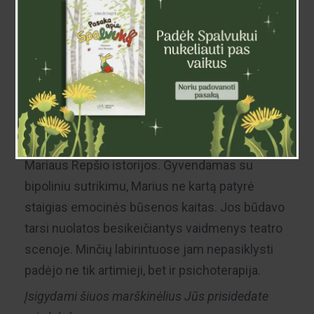
Bipolinis sutrikimas – Mariaus istorija
30,00
€
Šių marškinėlių dizainas įkvėptas aktoriaus
Mariaus Repšio istorijos. Gyvendamas su
bipoliniu sutrikimu, Marius ne kartą patyrė
staigias emocinės būsenos kaitas. Jos būdavo
tarsi nuolatos besikeičiantys vaidmenys teatro
scenoje. Minčių labirintuose jam nepasiklysti
padėjo ne tik artimieji, bet ir psichoterapija.
Įsigydami šiuos marškinėlius Jūs prisidedate