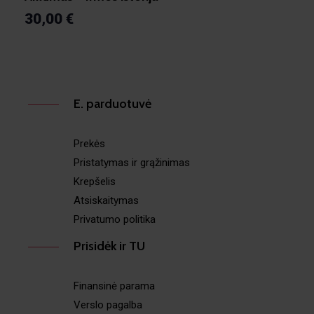
30,00
€
E. parduotuvė
Prekės
Pristatymas ir grąžinimas
Krepšelis
Atsiskaitymas
Privatumo politika
Prisidėk ir TU
Finansinė parama
Verslo pagalba