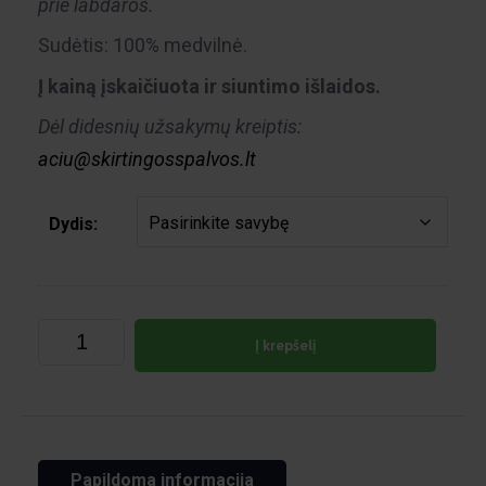
prie labdaros.
Sudėtis: 100% medvilnė.
Į kainą įskaičiuota ir siuntimo išlaidos.
Dėl didesnių užsakymų kreiptis:
aciu@skirtingosspalvos.lt
Dydis:
Į krepšelį
Papildoma informacija