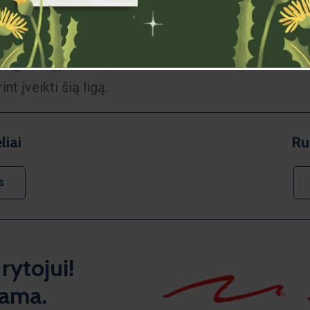
e slegiančius sunkumus
asakojo, kaip artima
mogaus gyvenime, ir
t įveikti šią ligą.
liai
Ru
s
rytojui!
rama.