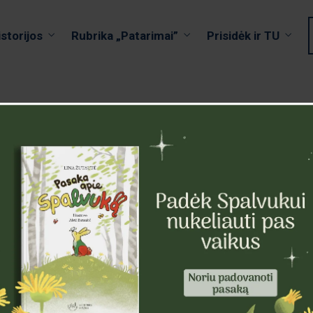
istorijos
Rubrika „Patarimai”
Prisidėk ir TU
nės įkūrėju, kunigu
priklausomybes nuo
ęstutis pabrėžė, kaip