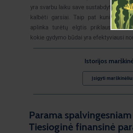
yra svarbu laiku save sustabdyti ir api
kalbėti garsiai. Taip pat kunigas pap
aplinka turėtų elgtis priklausomo ž
kokie gydymo būdai yra efektyviausi norin
Istorijos marškinė
Įsigyti marškinėliu
Parama spalvingesniam 
Tiesioginė finansinė pa