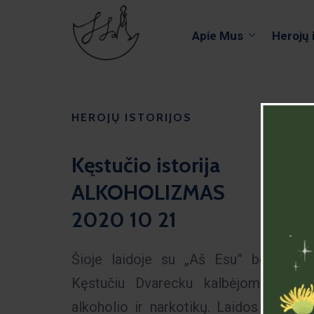
Apie Mus
Herojų 
HEROJŲ ISTORIJOS
Kęstučio istorija
ALKOHOLIZMAS
2020 10 21
Šioje laidoje su „Aš Esu” bendruome
Kęstučiu Dvarecku kalbėjome apie 
alkoholio ir narkotikų. Laidos metu K