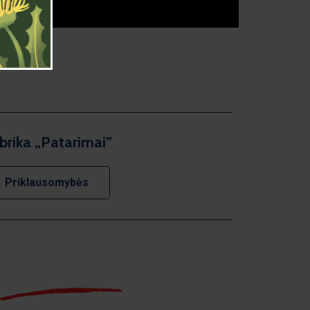
brika
„P
atarimai”
Priklausomybės