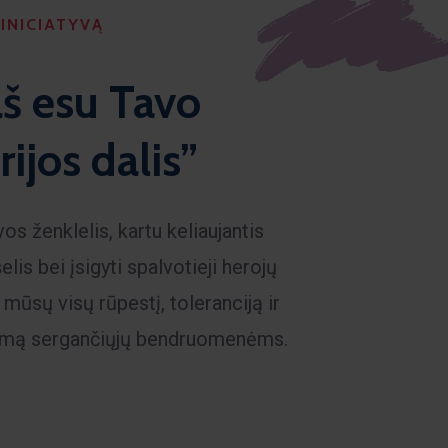
INICIATYVĄ
aš esu Tavo
rijos dalis”
vos ženklelis, kartu keliaujantis
lis bei įsigyti spalvotieji herojų
 mūsų visų rūpestį, toleranciją ir
kymą sergančiųjų bendruomenėms.