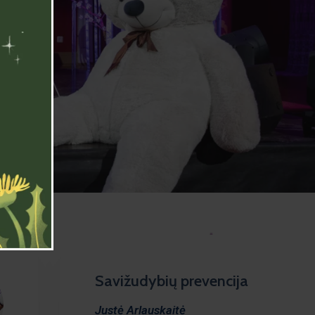
Savižudybių prevencija
Justė Arlauskaitė