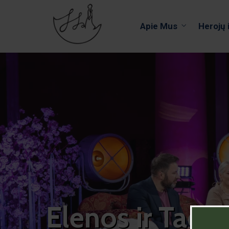
Apie Mus
Herojų 
Elenos ir Tado 