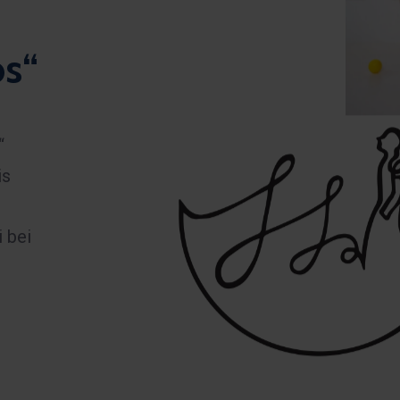
os“
“
is
i bei