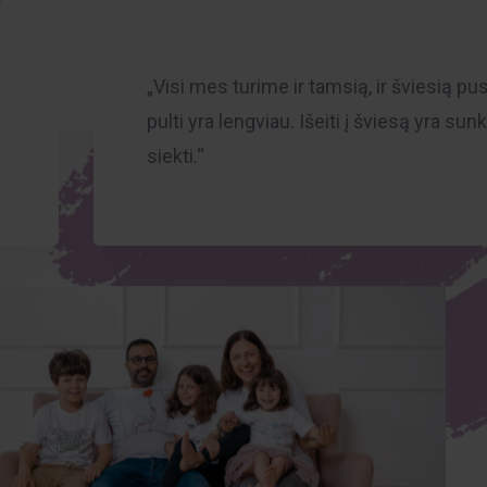
„Visi mes turime ir tamsią, ir šviesią pu
pulti yra lengviau. Išeiti į šviesą yra sunk
siekti.“