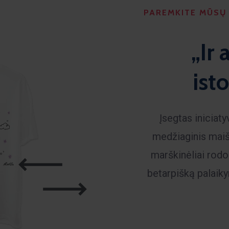
PAREMKITE MŪSŲ 
„Ir 
isto
Įsegtas iniciaty
medžiaginis maiše
marškinėliai rodo
betarpišką palai