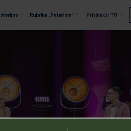
istorijos
Rubrika „Patarimai”
Prisidėk ir TU
istorija