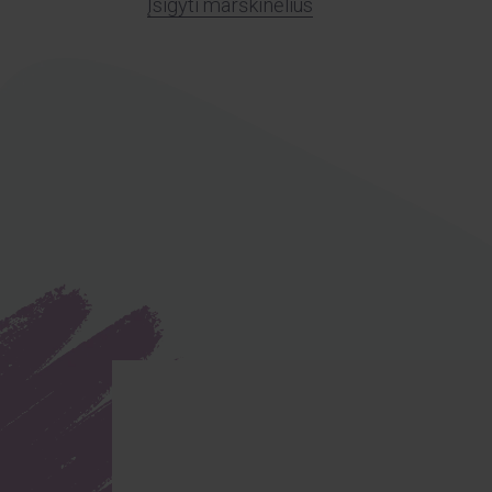
Įsigyti marškinėlius