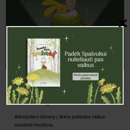
Numegzkime Lietuvos
vaikams migdukus
Atkreipdami dėmesį į likimo paliestus vaikus
socialinė iniciatyva...