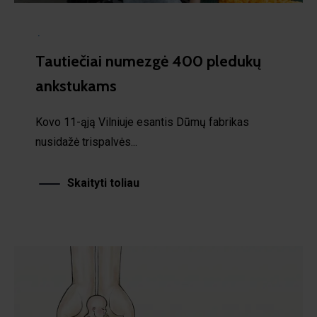
·
Tautiečiai numezgė 400 pledukų
ankstukams
Kovo 11-ąją Vilniuje esantis Dūmų fabrikas
nusidažė trispalvės...
Skaityti toliau