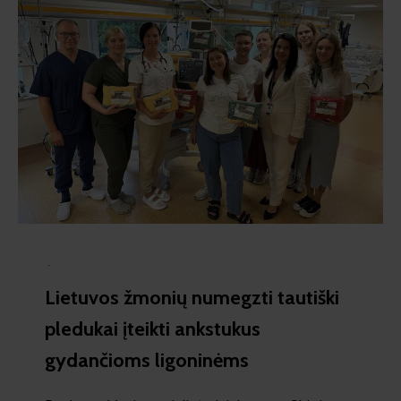
·
Lietuvos žmonių numegzti tautiški
pledukai įteikti ankstukus
gydančioms ligoninėms