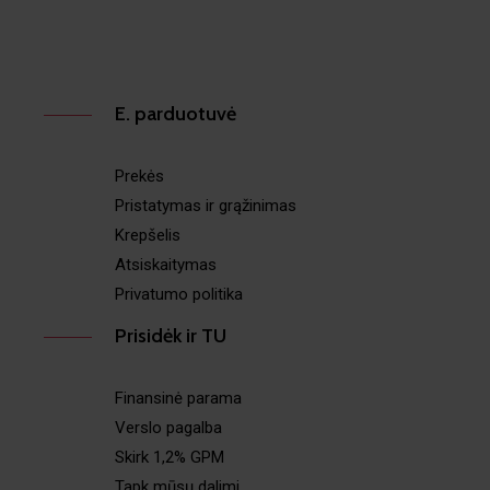
E. parduotuvė
Prekės
Pristatymas ir grąžinimas
Krepšelis
Atsiskaitymas
Privatumo politika
Prisidėk ir TU
Finansinė parama
Verslo pagalba
Skirk 1,2% GPM
Tapk mūsų dalimi