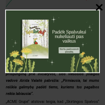
Skirdama ypatingai daug dėmesio psichikos sveikatai ir
edukacijai šia tema, „Skirtingos Spalvos“ komanda
džiaugiasi, kad naujos partnerystės bei bendradarbiauti
norinčios įmonės mato tame didžiulę vertę. Užsimezgusi
draugystė su „ACME Grupė“ įmone, kuri daug dėmesio
skiria emocinei sveikatai įsteigtoje organizacijoje „ACME
Geri darbai“ būtent tai ir pabrėžia. Kalbėdama apie
prisijungimą prie iniciatyvos, šios viešosios įstaigos
vadovė Airida Valaitė pabrėžia: „Pirmiausia, tai mums
reiškia galimybę padėti tiems, kuriems tos pagalbos
reikia labiausiai“.
„ACME Grupė“ atstovai teigia, kad „Skirtingos Spalvos“