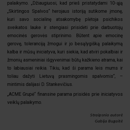
palaikymo. „Džiaugiuosi, kad prieš pristatydami 10-ąją
„Skirtingos Spalvos“ herojaus istoriją sutikome įmonę,
kuri savo socialinę atsakomybę plėtoja psichikos
sveikatos lauke ir stengiasi prisidėti prie darbuotojų
emocinės gerovės stiprinimo. Būtent apie emocinę
gerovę, toleranciją žmogui ir jo besąlygišką palaikymą
kalba ir mūsų iniciatyva, kuri siekia, kad atviri pokalbiai ir
žmonių asmeniniai išgyvenimai būtų kažkieno atrama, kai
to labiausiai reikia. Tikiu, kad ši parama leis mums ir
toliau dažyti Lietuvą prasmingomis spalvomis“, –
mintimis dalijasi D. Stankevičius.
„ACME Grupė“ finansine parama prisidės prie iniciatyvos
veiklų palaikymo.
Straipsnio autorė
Gabija Bugaitė