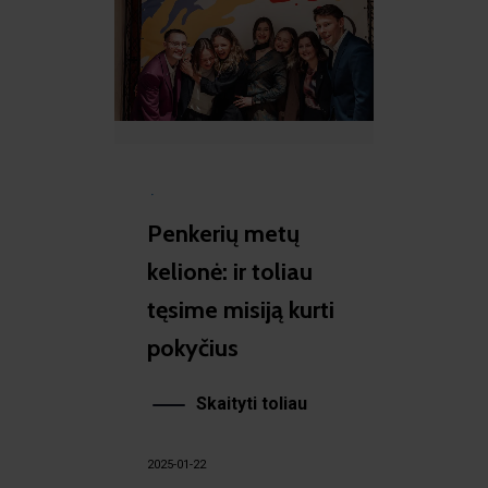
·
Penkerių metų
kelionė: ir toliau
tęsime misiją kurti
pokyčius
Skaityti toliau
2025-01-22