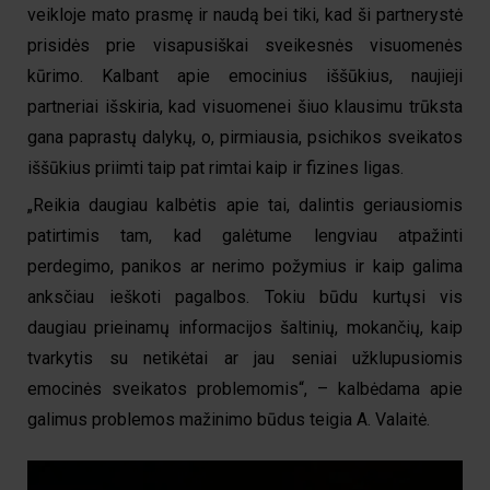
veikloje mato prasmę ir naudą bei tiki, kad ši partnerystė
prisidės prie visapusiškai sveikesnės visuomenės
kūrimo. Kalbant apie emocinius iššūkius, naujieji
partneriai išskiria, kad visuomenei šiuo klausimu trūksta
gana paprastų dalykų, o, pirmiausia, psichikos sveikatos
iššūkius priimti taip pat rimtai kaip ir fizines ligas.
„Reikia daugiau kalbėtis apie tai, dalintis geriausiomis
patirtimis tam, kad galėtume lengviau atpažinti
perdegimo, panikos ar nerimo požymius ir kaip galima
anksčiau ieškoti pagalbos. Tokiu būdu kurtųsi vis
daugiau prieinamų informacijos šaltinių, mokančių, kaip
tvarkytis su netikėtai ar jau seniai užklupusiomis
emocinės sveikatos problemomis“,
– kalbėdama apie
galimus problemos mažinimo būdus teigia A. Valaitė.