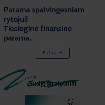
Parama spalvingesniam
rytojui!
Tiesioginė finansinė
parama.
Plačiau
Susiję straipsniai​