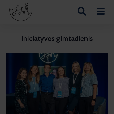
·
Iniciatyvos gimtadienis