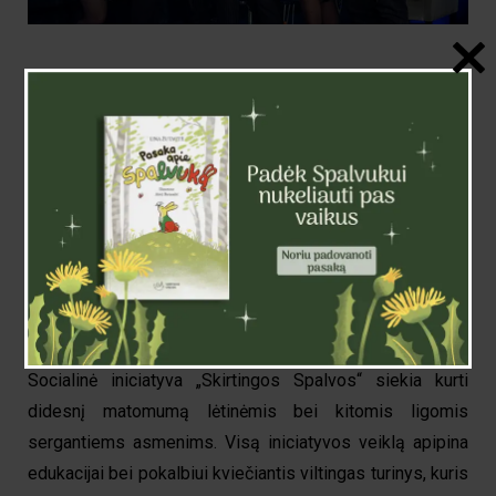
Antrąjį gimtadienį gruodžio 21 d. švenčianti
iniciatyvos „Skirtingos Spalvos“ komanda džiaugiasi
šių metų rezultatais: suorganizuotos dvejos
konferencijos Kauno Žalgirio arenoje, įgyvendinti
pokalbiai su visuomenei žinomais asmenimis, kurių
istorijas lydėjo sergantiesiems skirti projektai.
Pasak iniciatyvos įkūrėjo Daliaus Stankevičiaus,
didžiausia šių metų dovana iniciatyvai – naujai išleista
internetinė svetainė www.skirtingosspalvos.lt.
Socialinė iniciatyva „Skirtingos Spalvos“ siekia kurti
didesnį matomumą lėtinėmis bei kitomis ligomis
sergantiems asmenims. Visą iniciatyvos veiklą apipina
edukacijai bei pokalbiui kviečiantis viltingas turinys, kuris