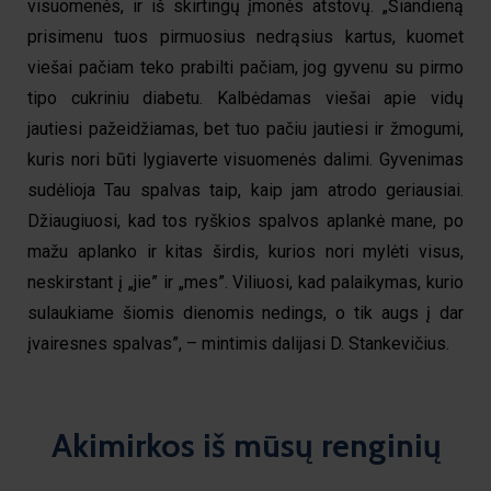
visuomenės, ir iš skirtingų įmonės atstovų. „Šiandieną
prisimenu tuos pirmuosius nedrąsius kartus, kuomet
viešai pačiam teko prabilti pačiam, jog gyvenu su pirmo
tipo cukriniu diabetu. Kalbėdamas viešai apie vidų
jautiesi pažeidžiamas, bet tuo pačiu jautiesi ir žmogumi,
kuris nori būti lygiaverte visuomenės dalimi. Gyvenimas
sudėlioja Tau spalvas taip, kaip jam atrodo geriausiai.
Džiaugiuosi, kad tos ryškios spalvos aplankė mane, po
mažu aplanko ir kitas širdis, kurios nori mylėti visus,
neskirstant į „jie” ir „mes”. Viliuosi, kad palaikymas, kurio
sulaukiame šiomis dienomis nedings, o tik augs į dar
įvairesnes spalvas”, – mintimis dalijasi D. Stankevičius.
Akimirkos iš mūsų renginių