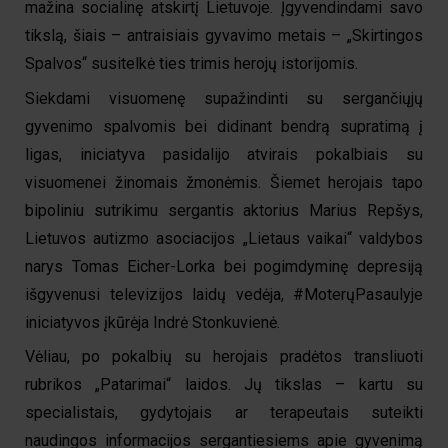
mažina socialinę atskirtį Lietuvoje. Įgyvendindami savo
tikslą, šiais – antraisiais gyvavimo metais – „Skirtingos
Spalvos“ susitelkė ties trimis herojų istorijomis.
Siekdami visuomenę supažindinti su sergančiųjų
gyvenimo spalvomis bei didinant bendrą supratimą į
ligas, iniciatyva pasidalijo atvirais pokalbiais su
visuomenei žinomais žmonėmis. Šiemet herojais tapo
bipoliniu sutrikimu sergantis aktorius Marius Repšys,
Lietuvos autizmo asociacijos „Lietaus vaikai“ valdybos
narys Tomas Eicher-Lorka bei pogimdyminę depresiją
išgyvenusi televizijos laidų vedėja, #MoterųPasaulyje
iniciatyvos įkūrėja Indrė Stonkuvienė.
Vėliau, po pokalbių su herojais pradėtos transliuoti
rubrikos „Patarimai“ laidos. Jų tikslas – kartu su
specialistais, gydytojais ar terapeutais suteikti
naudingos informacijos sergantiesiems apie gyvenimą