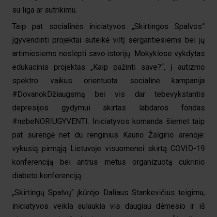
su liga ar sutrikimu.
Taip pat socialinės iniciatyvos „Skirtingos Spalvos”
įgyvendinti projektai suteikė viltį sergantiesiems bei jų
artimiesiems neslėpti savo istorijų. Mokyklose vykdytas
edukacinis projektas „Kaip pažinti save?“, į autizmo
spektro vaikus orientuota socialinė kampanija
#DovanokDžiaugsmą bei vis dar tebevykstantis
depresijos gydymui skirtas labdaros fondas
#nebeNORIUGYVENTI. Iniciatyvos komanda šiemet taip
pat surengė net du renginius Kauno Žalgirio arenoje:
vykusią pirmąją Lietuvoje visuomenei skirtą COVID-19
konferenciją bei antrus metus organizuotą cukrinio
diabeto konferenciją.
„Skirtingų Spalvų“ įkūrėjo Daliaus Stankevičius teigimu,
iniciatyvos veikla sulaukia vis daugiau dėmesio ir iš