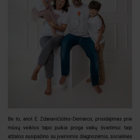
Be to,
anot
E
.
Zdanavičiūtės-
Demarco
,
prisidėjimas prie
mūsų veiklos
tapo
puikia
proga
vaikų švietimui: taip
atžalos susipažino su
įvairi
omis
diagnoz
ėmis
, socialin
ės