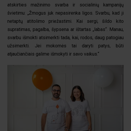
atskirties mažinimo svarba
ir socialin
ių
kampanij
ų
švietimu
:
„
Žmogus juk nepasirenka ligos. Svarbu, kad ji
netaptų atitolimo priežastimi. Kai sergi, šildo kito
supratimas, pagalba, šypsena ar ištarta
s „labas“. Manau,
svarbu
išmokti atsimerkti tada, kai, rodos, daug patogiau
užsimerkti. Jei mokomės t
ai
daryti patys, būti
atjaučian
č
iais galime išmokyti ir savo vaikus.
“