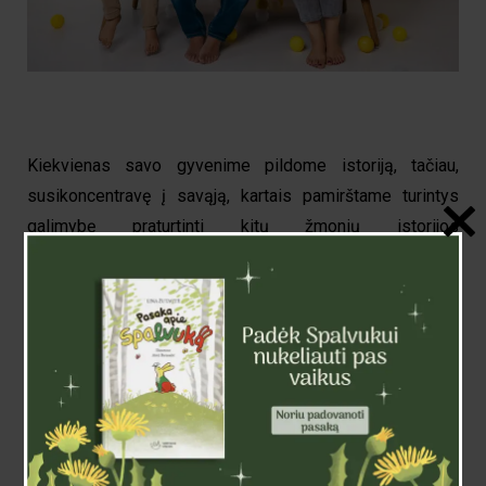
Kiekvienas savo gyvenime pildome istoriją, tačiau,
susikoncentravę į savąją, kartais pamirštame turintys
galimybę praturtinti kitų žmonių istorijos
lapus.
Skirtingos Spalvos akcija „Ir aš esu tavo istorijos
dalis“ kviečia prisiminti, jog savo veiksmais spalvinti
galime ir sergančiųjų istorijas. Taip vilkint herojaus
istorijos marškinėlius, kurie pasakoja istoriją gyvenant su
diagnoze.
Prie šios akcijos žinios skleidimo ir sergančiųjų
palaikymo prisidėjo žymus fotografas Martynas
Stankaitis bei kulinaras Gian Luca Demarco ir jo šeima: