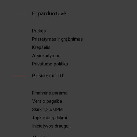
E. parduotuvė
Prekės
Pristatymas ir grąžinimas
Krepšelis
Atsiskaitymas
Privatumo politika
Prisidėk ir TU
Finansinė parama
Verslo pagalba
Skirk 1,2% GPM
Tapk mūsų dalimi
Iniciatyvos draugai