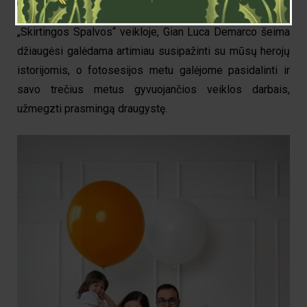
žmona Eglė bei trys šeimos vaikai. Pamačiusi prasmę
„Skirtingos Spalvos“ veikloje, Gian Luca Demarco šeima
džiaugėsi galėdama artimiau susipažinti su mūsų herojų
istorijomis, o fotosesijos metu galėjome pasidalinti ir
savo trečius metus gyvuojančios veiklos darbais,
užmegzti prasmingą draugystę.