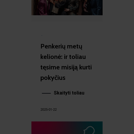
·
Penkerių metų
kelionė: ir toliau
tęsime misiją kurti
pokyčius
Skaityti toliau
2025-01-22