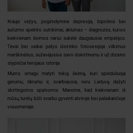
Kraujo vėžys, pogimdyminė depresija, bipolinis bei
autizmo spektro sutrikimai, aklumas – diagnozės, kurios
kiekvienam šeimos nariui sukėlė daugiausiai empatijos.
Tėvai bei vaikai patys išsirinko fotosesijoje vilkimus
marškinėlius, sužavėjusius savo išskirtinumu ir už dizaino
slypinčia herojaus istorija.
Mums smagu matyti tokią šeimą, kuri spinduliuoja
gerumu, tikrumu ir, svarbiausia, noru Lietuvą dažyti
skirtingomis spalvomis. Manome, kad kiekvienam iš
mūsų turėtų būti svarbu gyventi atviroje bei palaikančioje
visuomenėje.