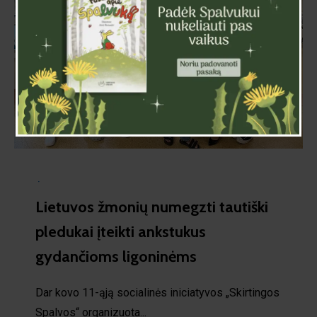
·
Lietuvos žmonių numegzti tautiški
pledukai įteikti ankstukus
gydančioms ligoninėms
Dar kovo 11-ąją socialinės iniciatyvos „Skirtingos
Spalvos“ organizuota...