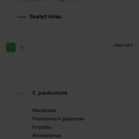
Skaityti toliau
PAGE 1 OF 2
1
2
E. parduotuvė
Marškinėliai
Pristatymas ir grąžinimas
Krepšelis
Atsiskaitymas