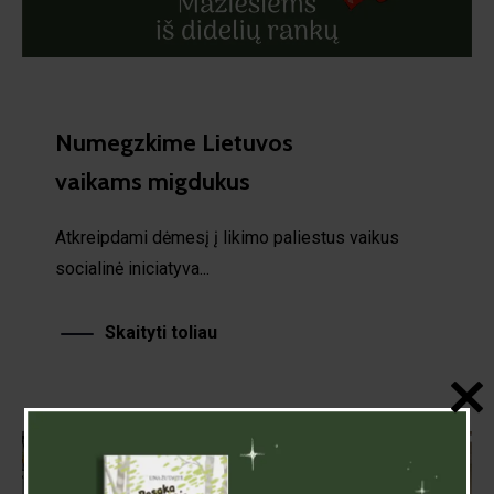
Numegzkime Lietuvos
vaikams migdukus
Atkreipdami dėmesį į likimo paliestus vaikus
socialinė iniciatyva...
Skaityti toliau