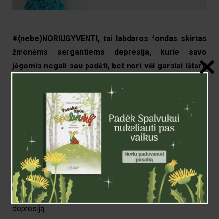
#(nebe)NORIUGYVENTI, tai labdaros fondas skirtas
žmonėms sergantiems depresija, kurie savo
jėgomis negali sau padėti, bet nori vėl garsiai ištarti
– NORIU GYVENTI!
Todėl po Ievos Zasimauskaitės pasakojimo apie
depresiją ir galimybes padėti sau, pradėjome
bendradarbiauti su „Depresijos įveikimo centras“. Kartu
įkūrėme labdaros projektą
#(nebe)NORIUGYVENTI.
Projekto metu rinkome pinigus žmonėms, kurie nori tapti
savipagalbos paskaitų ciklo dalimi. Projekto tikslas –
kartu su psichologų pagalba padėti žmonėms įveikti
depresiją.