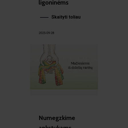
ligoninėms
Skaityti toliau
2025-09-28
Numegzkime
ankstukams