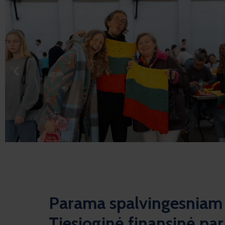
Parama spalvingesniam 
Tiesioginė finansinė pa