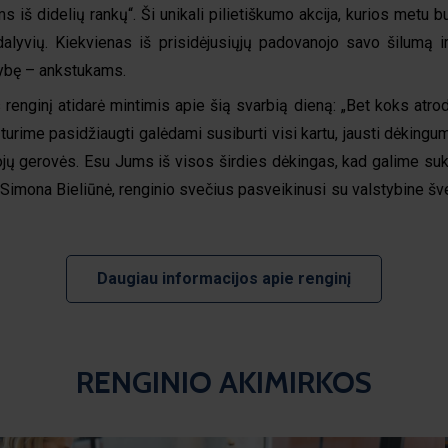
ms iš didelių rankų“. Ši unikali pilietiškumo akcija, kurios met
alyvių. Kiekvienas iš prisidėjusiųjų padovanojo savo šilumą 
ybę – ankstukams.
s renginį atidarė mintimis apie šią svarbią dieną: „Bet koks atrod
 turime pasidžiaugti galėdami susiburti visi kartu, jausti dėking
ojų gerovės. Esu Jums iš visos širdies dėkingas, kad galime suku
Simona Bieliūnė, renginio svečius pasveikinusi su valstybine šve
Daugiau informacijos apie renginį
RENGINIO AKIMIRKOS