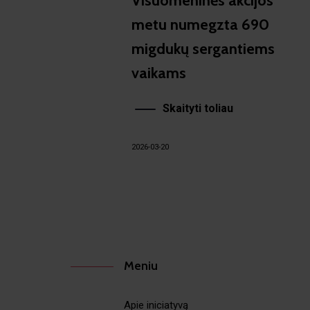
Visuomeninės akcijos
metu numegzta 690
migdukų sergantiems
vaikams
Skaityti toliau
2026-03-20
Meniu
Apie iniciatyvą