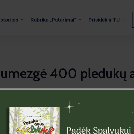
istorijos
Rubrika „Patarimai”
Prisidėk ir TU
·
 numezgė 400 pledukų