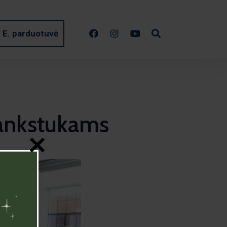
E. parduotuvė
 ankstukams