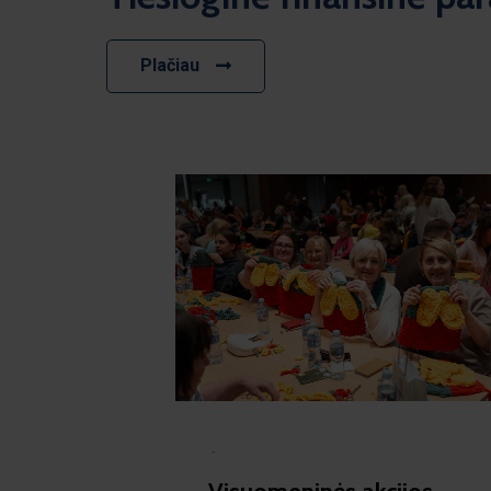
Plačiau
·