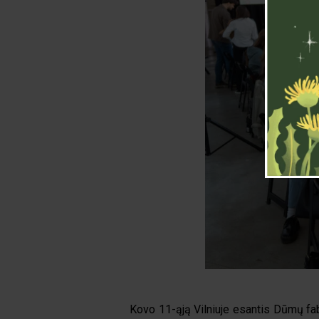
Kovo 11-ąją Vilniuje esantis Dūmų fab