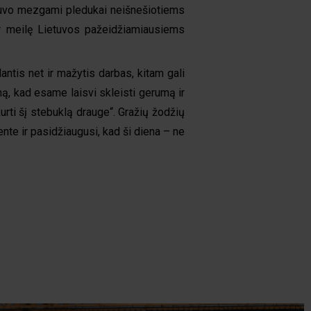
u buvo mezgami pledukai neišnešiotiems
ir meilę Lietuvos pažeidžiamiausiems
antis net ir mažytis darbas, kitam gali
umą, kad esame laisvi skleisti gerumą ir
rti šį stebuklą drauge“. Gražių žodžių
nte ir pasidžiaugusi, kad ši diena – ne