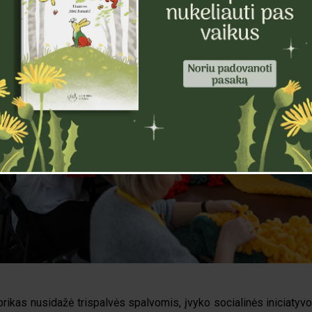
rikas nusidažė trispalvės spalvomis, įvyko socialinės iniciatyvo