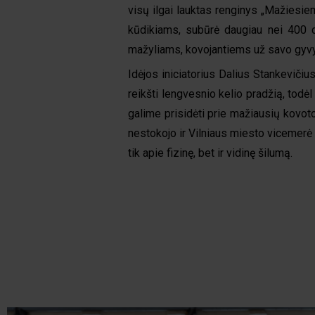
visų ilgai lauktas renginys „Mažiesie
kūdikiams, subūrė daugiau nei 400 d
mažyliams, kovojantiems už savo gyv
Idėjos iniciatorius Dalius Stankevičiu
reikšti lengvesnio kelio pradžią, todėl
galime prisidėti prie mažiausių kovot
nestokojo ir Vilniaus miesto vicemerė 
tik apie fizinę, bet ir vidinę šilumą.