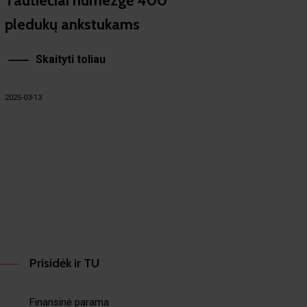
Tautiečiai numezgė 400
pledukų ankstukams
Skaityti toliau
2025-03-13
Prisidėk ir TU
Finansinė parama