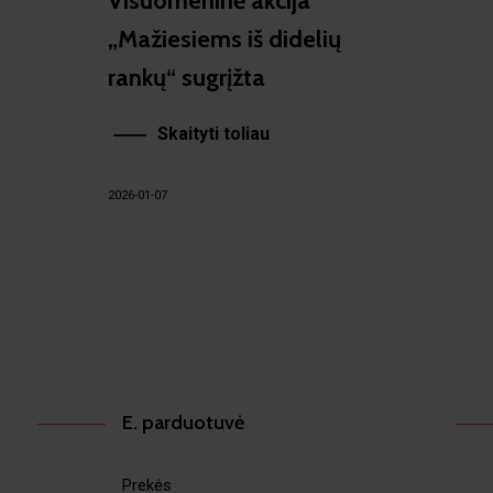
Visuomeninė akcija
„Mažiesiems iš didelių
rankų“ sugrįžta
Skaityti toliau
2026-01-07
E. parduotuvė
Prekės