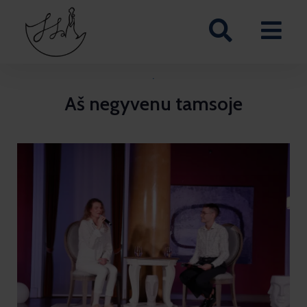
·
Aš negyvenu tamsoje