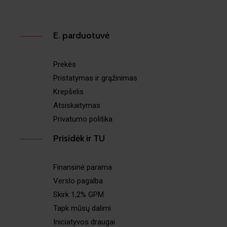
E. parduotuvė
Prekės
Pristatymas ir grąžinimas
Krepšelis
Atsiskaitymas
Privatumo politika
Prisidėk ir TU
Finansinė parama
Verslo pagalba
Skirk 1,2% GPM
Tapk mūsų dalimi
Iniciatyvos draugai