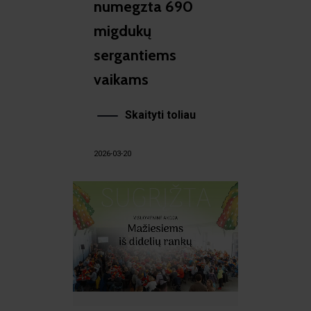
numegzta 690
migdukų
sergantiems
vaikams
Skaityti toliau
2026-03-20