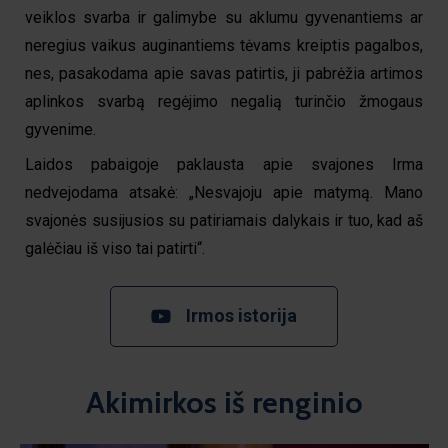
veiklos svarba ir galimybe su aklumu gyvenantiems ar
neregius vaikus auginantiems tėvams kreiptis pagalbos,
nes, pasakodama apie savas patirtis, ji pabrėžia artimos
aplinkos svarbą regėjimo negalią turinčio žmogaus
gyvenime.
Laidos pabaigoje paklausta apie svajones Irma
nedvejodama atsakė: „Nesvajoju apie matymą. Mano
svajonės susijusios su patiriamais dalykais ir tuo, kad aš
galėčiau iš viso tai patirti“.
Irmos istorija
Akimirkos iš renginio