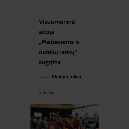
·
Visuomeninė
akcija
„Mažiesiems iš
didelių rankų“
sugrįžta
Skaityti toliau
2026-01-07