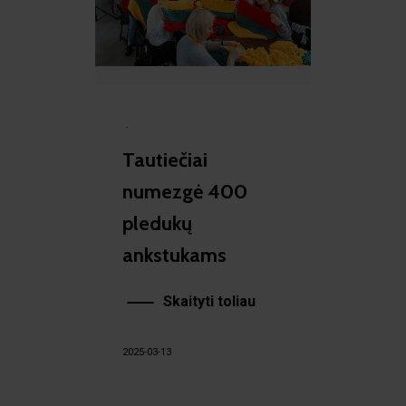
·
Tautiečiai
numezgė 400
pledukų
ankstukams
Skaityti toliau
2025-03-13