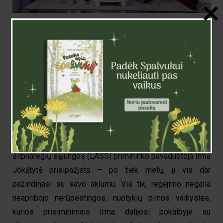
Irma Jokštytė su aklumu gyvena nuo vaikystės.
Regėjimo negalia jai netrukdė nei kartu su draugais
laipioti medžiais, nei važinėti dviračiu ar vienai vykti į
tolimas keliones. Nuoširdžiu pokalbiu su Irma Jokštyte
apie jos patirtis dalinasi socialinė iniciatyva „Skirtingos
Spalvos“, tikėdama, jog žodis „negalia“ neturėtų reikšti
negalėjimo, bet priešingai – galėjimo gyventi laisvai.
Radijo laidų vedėja, žurnalistė, Lietuvos aklųjų ir
silpnaregių sąjungos (LASS) primininko pavaduotoja Irma
Jokštytė prisipažįsta – po tiek metų, ji vis dar
pažindinasi su savo aklumu. Vis tik, regėjimo negalia
neapribojo nerūpestingos, nuotykių pilnos vaikystės,
kurios prisiminimais Irma dalijosi pokalbyje su