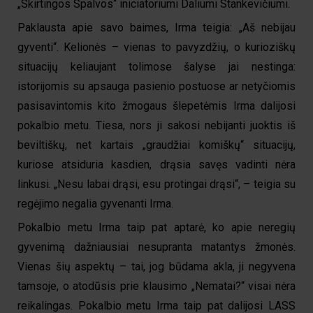
„Skirtingos Spalvos“ iniciatoriumi Daliumi Stankevičiumi.
Paklausta apie savo baimes, Irma teigia: „Aš nebijau
gyventi“. Kelionės – vienas to pavyzdžių, o kurioziškų
situacijų keliaujant tolimose šalyse jai nestinga:
istorijomis su apsauga pasienio postuose ar netyčiomis
pasisavintomis kito žmogaus šlepetėmis Irma dalijosi
pokalbio metu. Tiesa, nors ji sakosi nebijanti juoktis iš
beviltiškų, net kartais „graudžiai komiškų“ situacijų,
kuriose atsiduria kasdien, drąsia savęs vadinti nėra
linkusi. „Nesu labai drąsi, esu protingai drąsi“, – teigia su
regėjimo negalia gyvenanti Irma.
Pokalbio metu Irma taip pat aptarė, ko apie neregių
gyvenimą dažniausiai nesupranta matantys žmonės.
Vienas šių aspektų – tai, jog būdama akla, ji negyvena
tamsoje, o atodūsis prie klausimo „Nematai?“ visai nėra
reikalingas. Pokalbio metu Irma taip pat dalijosi LASS