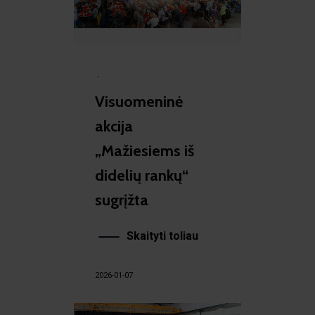
·
Visuomeninė
akcija
„Mažiesiems iš
didelių rankų“
sugrįžta
Skaityti toliau
2026-01-07