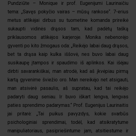
Pundziūte – Monique ir prof. Eugenijumi Laurinaičiu
tema: „Savęs pokyčio vairas – mūsų rankose“. 7-erius
metus atlikėjai dirbus su tuometine komanda prireikė
sukaupti vidinės drąsos tam, kad padėtų tašką
priklausomos atlikėjos karjeroje. Monika nebenorėjo
gyventi po kito žmogaus oda: „Reikėjo labai daug drąsos,
bet ta drąsa kaip kulka iššovė, nes buvo labai daug
susikaupę įtampos ir spaudimo iš aplinkos. Kai išėjau
dirbti savarankiškai, man atrodė, kad aš įkvėpiau pirmą
kartą gyvenime šviežio oro. Man nereikėjo net atsigauti,
man atsivėrė pasaulis, aš supratau, kad tai reikėjo
padaryti daug seniau. Ir buvo iškart lengva, lengvas
paties sprendimo padarymas.“ Prof. Eugenijus Laurinaitis
jai pritarė: „Tai puikus pavyzdys, kokie svarbūs
psichologiniai sprendimai, todėl, kad atsikratytume
manipuliatoriaus, pasipriešintume jam, atsitiestume ir