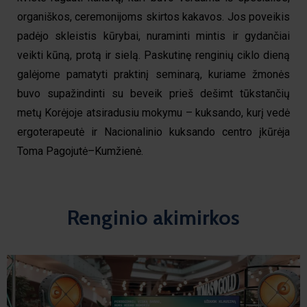
organiškos, ceremonijoms skirtos kakavos. Jos poveikis
padėjo skleistis kūrybai, nuraminti mintis ir gydančiai
veikti kūną, protą ir sielą. Paskutinę renginių ciklo dieną
galėjome pamatyti praktinį seminarą, kuriame žmonės
buvo supažindinti su beveik prieš dešimt tūkstančių
metų Korėjoje atsiradusiu mokymu – kuksando, kurį vedė
ergoterapeutė ir Nacionalinio kuksando centro įkūrėja
Toma Pagojutė–Kumžienė.
Renginio akimirkos