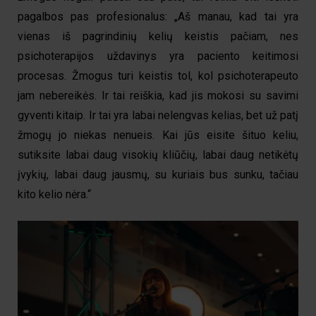
pagalbos pas profesionalus: „Aš manau, kad tai yra
vienas iš pagrindinių kelių keistis pačiam, nes
psichoterapijos uždavinys yra paciento keitimosi
procesas. Žmogus turi keistis tol, kol psichoterapeuto
jam nebereikės. Ir tai reiškia, kad jis mokosi su savimi
gyventi kitaip. Ir tai yra labai nelengvas kelias, bet už patį
žmogų jo niekas nenueis. Kai jūs eisite šituo keliu,
sutiksite labai daug visokių kliūčių, labai daug netikėtų
įvykių, labai daug jausmų, su kuriais bus sunku, tačiau
kito kelio nėra.“