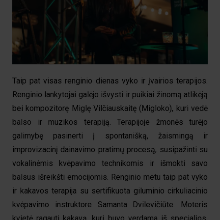
Taip pat visas renginio dienas vyko ir įvairios terapijos.
Renginio lankytojai galėjo išvysti ir puikiai žinomą atlikėją
bei kompozitorę Miglę Vilčiauskaitę (Migloko), kuri vedė
balso ir muzikos terapiją. Terapijoje žmonės turėjo
galimybę pasinerti į spontanišką, žaismingą ir
improvizacinį dainavimo pratimų procesą, susipažinti su
vokalinėmis kvėpavimo technikomis ir išmokti savo
balsus išreikšti emocijomis. Renginio metu taip pat vyko
ir kakavos terapija su sertifikuota giluminio cirkuliacinio
kvėpavimo instruktore Samanta Dvilevičiūte. Moteris
kvietė ragauti kakavą, kuri buvo verdama iš specialios,