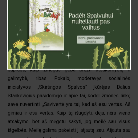
Pirmąją renginio dieną patirtimi dalijosi psichoterapeutas
Dainius Jakučionis ir prof. Eugenijus Laurinaitis. Pokalbio
„Perdegimas: viską darau, nors nieko nenoriu“ metu D.
Jakučionis minėjo, kad emocinis raštingumas labai
svarbus, o ypač, kai esame perdegę. Psichoterapeutas
kalbėjo ir apie tai, jog perdegę žmonės vis tiek eina į
darbą, o tada pradeda nebejausti, kas vyksta jų viduje,
todėl atsidūrus panašioje situacijoje labai svarbu
suprasti, kaip žmogus geba brėžti atsakomybių ir
galimybių ribas. Pokalbį moderavęs socialinės
iniciatyvos „Skirtingos Spalvos“ įkūrėjas Dalius
Stankevičius pasidomėjo ir apie tai, kodėl žmonės linkę
save nuvertinti. „Savivertė yra tai, kad aš esu vertas. Aš
gimiau ir esu vertas. Kaip tą išugdyti, deja, nėra vieno
atsakymo, bet aš mėgstu sakyti, jog meilė sau visus
išgelbės. Meilę galima pakeisti į atjautą sau. Atjauta sau