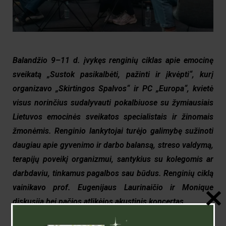
Balandžio 9–11 d. įvykęs renginių ciklas apie emocinę
sveikatą „Sustok pasikalbėti, pažinti ir įkvėpti“, kurį
organizavo „Skirtingos Spalvos“ ir PC „Europa“, kvietė
visus norinčius sudalyvauti pokalbiuose su žymiausiais
Lietuvos emocinės sveikatos specialistais ir žinomais
žmonėmis. Renginio lankytojai
turėjo galimybę sužinoti
daugiau apie gyvenimo ir darbo balansą, streso valdymą,
terapijų poveikį organizmui, santykius su kolegomis ar
darbdaviu, tinkamus pagalbos sau būdus. Renginių ciklą
vainikavo prof. Eugenijaus Laurinaičio ir Monique
diskusija bei pačios atlikėjos akustinis koncertas.