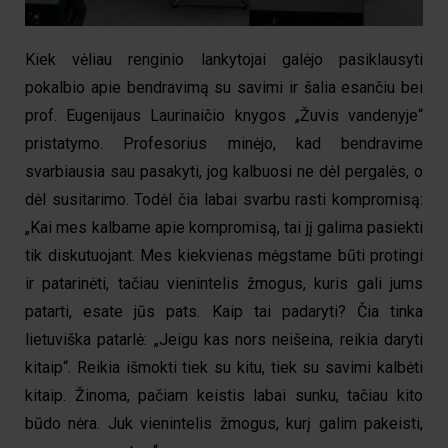
Kiek vėliau renginio lankytojai galėjo pasiklausyti
pokalbio apie bendravimą su savimi ir šalia esančiu bei
prof. Eugenijaus Laurinaičio knygos „Žuvis vandenyje“
pristatymo. Profesorius minėjo, kad bendravime
svarbiausia sau pasakyti, jog kalbuosi ne dėl pergalės, o
dėl susitarimo. Todėl čia labai svarbu rasti kompromisą:
„Kai mes kalbame apie kompromisą, tai jį galima pasiekti
tik diskutuojant. Mes kiekvienas mėgstame būti protingi
ir patarinėti, tačiau vienintelis žmogus, kuris gali jums
patarti, esate jūs pats. Kaip tai padaryti? Čia tinka
lietuviška patarlė: „Jeigu kas nors neišeina, reikia daryti
kitaip“. Reikia išmokti tiek su kitu, tiek su savimi kalbėti
kitaip. Žinoma, pačiam keistis labai sunku, tačiau kito
būdo nėra. Juk vienintelis žmogus, kurį galim pakeisti,