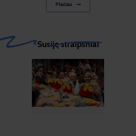
Plačiau
Susiję straipsniai​
·