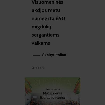
Visuomeninės
akcijos metu
numegzta 690
migdukų
sergantiems
vaikams
Skaityti toliau
2026-03-20