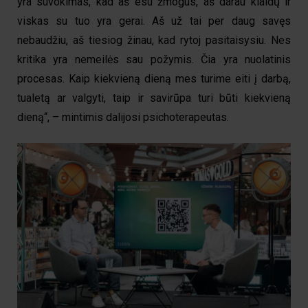
yra suvokimas, kad aš esu žmogus, aš darau klaidų ir
viskas su tuo yra gerai. Aš už tai per daug savęs
nebaudžiu, aš tiesiog žinau, kad rytoj pasitaisysiu. Nes
kritika yra nemeilės sau požymis. Čia yra nuolatinis
procesas. Kaip kiekvieną dieną mes turime eiti į darbą,
tualetą ar valgyti, taip ir savirūpa turi būti kiekvieną
dieną“, – mintimis dalijosi psichoterapeutas.