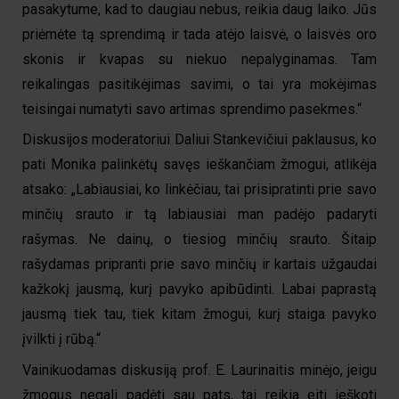
pasakytume, kad to daugiau nebus, reikia daug laiko. Jūs
priėmėte tą sprendimą ir tada atėjo laisvė, o laisvės oro
skonis ir kvapas su niekuo nepalyginamas. Tam
reikalingas pasitikėjimas savimi, o tai yra mokėjimas
teisingai numatyti savo artimas sprendimo pasekmes.“
Diskusijos moderatoriui Daliui Stankevičiui paklausus, ko
pati Monika palinkėtų savęs ieškančiam žmogui, atlikėja
atsako: „Labiausiai, ko linkėčiau, tai prisipratinti prie savo
minčių srauto ir tą labiausiai man padėjo padaryti
rašymas. Ne dainų, o tiesiog minčių srauto. Šitaip
rašydamas pripranti prie savo minčių ir kartais užgaudai
kažkokį jausmą, kurį pavyko apibūdinti. Labai paprastą
jausmą tiek tau, tiek kitam žmogui, kurį staiga pavyko
įvilkti į rūbą.“
Vainikuodamas diskusiją prof. E. Laurinaitis minėjo, jeigu
žmogus negali padėti sau pats, tai reikia eiti ieškoti