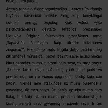
esame mes patys.“
Antrąją renginio dieną organizacijos Lietuvos Raudonojo
Kryžiaus savanoriai suteikė žinių, kaip taisyklingai
suteikti pirmąją pagalbą. Kiek vėliau vyko
psichoterapeutės, geštalto terapijos pradininkės
Lietuvoje Brigitos Kaleckaitės pranešimas tema:
„Tapatybės žemėlapis: kaip atrodo savimonės
žingsniai?“. Pranešimo metu Brigita dalijo patirtimi, jog
kiti žmonės mums gali padėti pažinti save, tačiau niekas
kitas nepadės mums suprasti apie save, tik mes patys:
„Skirkite laiko savęs pažinimui, ypač jeigu jaučiatės
prastai, nes tai yra vienas pagrindinių būdų, kaip sau
padėti. Niekas nėra atsakingas už mūsų būsenas ir
gyvenimą, tik mes patys. Be abejo, aplinka mums daro
įtaką, bet kaip svarbu mums prisiimti atsakomybę ir
keisti, tvarkyti savo gyvenimą ir pažinti save. Ir tas