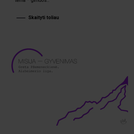
tema – gimdos...
Skaityti toliau