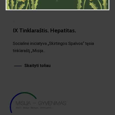
·
IX Tinklaraštis. Hepatitas.
Socialinė iniciatyva „Skirtingos Spalvos“ tęsia
tinklaraštį „Misija...
Skaityti toliau